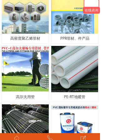
在线咨询
高密度聚乙烯管材
PPR管材、件产品
高尔夫用管
PE-RT地暖管
ꀇ
ꂅ
ꂐ